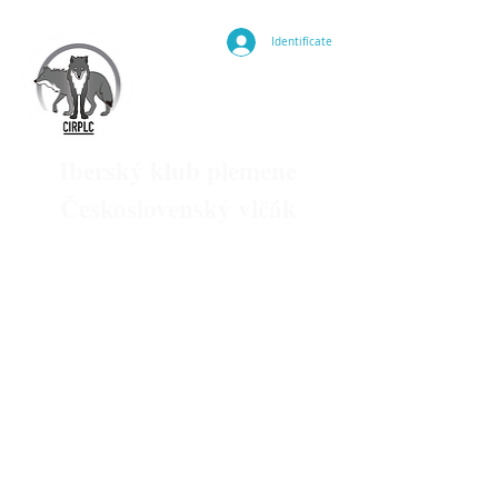
Identifícate
Iberský klub plemene
Československý vlčák
Iberský klub plemene československý vlčák. 2019