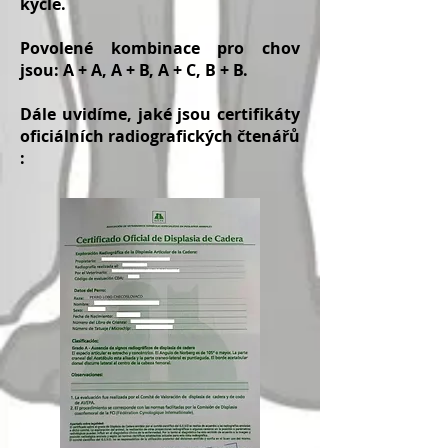
kyčle.
Povolené kombinace pro chov
jsou: A + A, A + B, A + C, B + B.
Dále uvidíme, jaké jsou
certifikáty
oficiálních radiografických
čtenářů
: