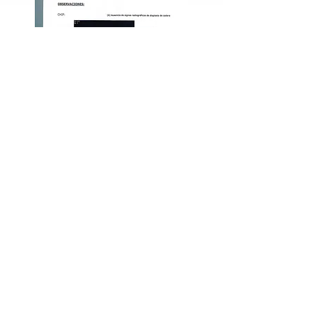
Dysplazie kyčle
Dysplazie loktů
Degenerativní myelopatie