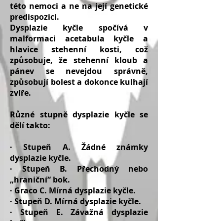
této nemoci a ne na její genetické
predispozici.
Dysplazie kyčle spočívá v
malformaci acetabula kyčle a
hlavice stehenní kosti, což
způsobuje, že stehenní kloub a
pánev se nevejdou správně,
způsobují bolest a dokonce kulhají
zvíře.
Různé stupně dysplazie kyčle se
dělí takto:
· Stupeň A. Žádné známky
dysplazie kyčle.
· Stupeň B. Přechodný nebo
„hraniční“ bok.
· Graco C. Mírná dysplazie kyčle.
· Stupeň D. Mírná dysplazie kyčle.
· Stupeň E. Závažná dysplazie