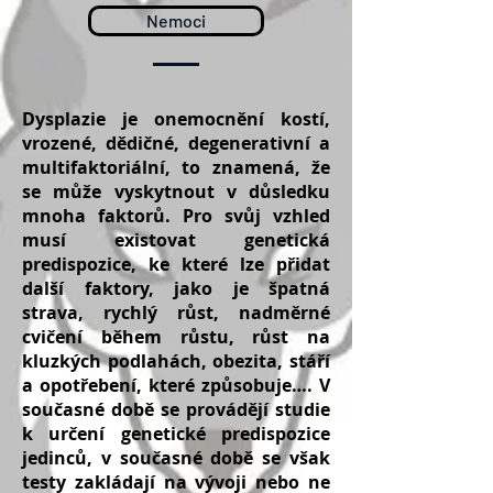
Nemoci
Dysplazie je onemocnění kostí,
vrozené, dědičné, degenerativní a
multifaktoriální, to znamená, že
se může vyskytnout v důsledku
mnoha faktorů. Pro svůj vzhled
musí existovat genetická
predispozice, ke které lze přidat
další faktory, jako je špatná
strava, rychlý růst, nadměrné
cvičení během růstu, růst na
kluzkých podlahách, obezita, stáří
a opotřebení, které způsobuje…. V
současné době se provádějí studie
k určení genetické predispozice
jedinců, v současné době se však
testy zakládají na vývoji nebo ne