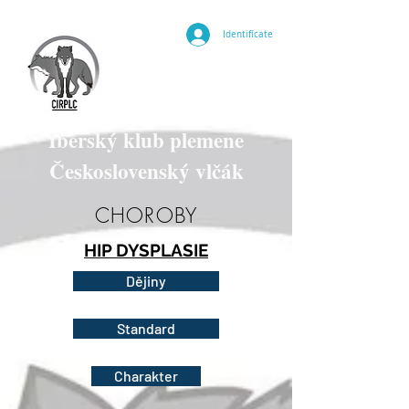
Identifícate
Iberský klub plemene
Československý vlčák
CHOROBY
HIP DYSPLASIE
Dějiny
Standard
Charakter